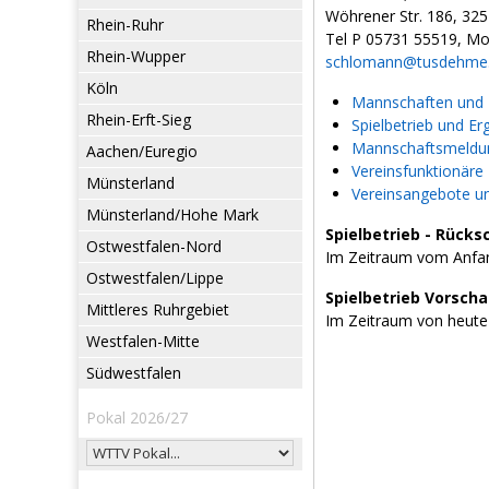
Wöhrener Str. 186, 32
Rhein-Ruhr
Tel P 05731 55519, Mo
Rhein-Wupper
schlomann@tusdehme
Köln
Mannschaften und L
Rhein-Erft-Sieg
Spielbetrieb und Er
Mannschaftsmeldun
Aachen/Euregio
Vereinsfunktionäre
Münsterland
Vereinsangebote u
Münsterland/Hohe Mark
Spielbetrieb - Rücks
Ostwestfalen-Nord
Im Zeitraum vom Anfan
Ostwestfalen/Lippe
Spielbetrieb Vorsch
Mittleres Ruhrgebiet
Im Zeitraum von heute
Westfalen-Mitte
Südwestfalen
Pokal 2026/27