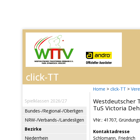
Home
>
click-TT
>
Vere
Westdeutscher T
Spielklassen 2026/27
TuS Victoria Deh
Bundes-/Regional-/Oberligen
NRW-/Verbands-/Landesligen
VNr.: 41707, Gründungsj
Bezirke
Kontaktadresse
Niederrhein
Schlomann, Friedrich