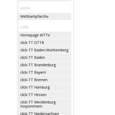
Archiv
Wettkampfarchiv
Links
Homepage WTTV
click-TT DTTB
click-TT Baden-Württemberg
click-TT Baden
click-TT Brandenburg
click-TT Bayern
click-TT Bremen
click-TT Hamburg
click-TT Hessen
click-TT Mecklenburg-
Vorpommern
click-TT Niedersachsen