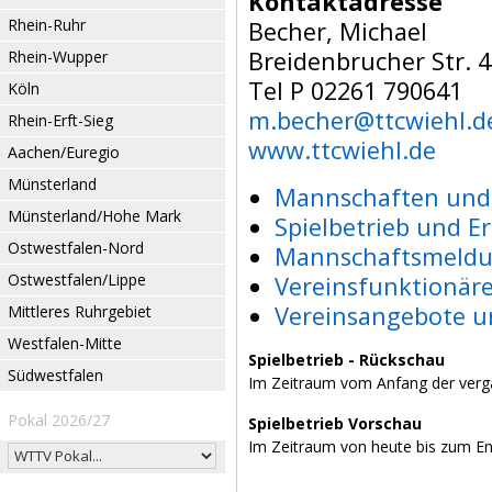
Kontaktadresse
Rhein-Ruhr
Becher, Michael
Breidenbrucher Str. 
Rhein-Wupper
Tel P 02261 790641
Köln
m.becher@ttcwiehl.d
Rhein-Erft-Sieg
www.ttcwiehl.de
Aachen/Euregio
Münsterland
Mannschaften und 
Münsterland/Hohe Mark
Spielbetrieb und E
Ostwestfalen-Nord
Mannschaftsmeldu
Ostwestfalen/Lippe
Vereinsfunktionär
Vereinsangebote u
Mittleres Ruhrgebiet
Westfalen-Mitte
Spielbetrieb - Rückschau
Südwestfalen
Im Zeitraum vom Anfang der verg
Pokal 2026/27
Spielbetrieb Vorschau
Im Zeitraum von heute bis zum E