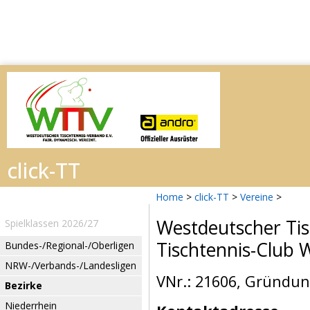
Home
>
click-TT
>
Vereine
>
Westdeutscher Tis
Spielklassen 2026/27
Tischtennis-Club W
Bundes-/Regional-/Oberligen
NRW-/Verbands-/Landesligen
VNr.: 21606, Gründun
Bezirke
Niederrhein