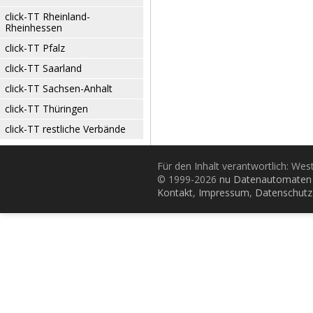
click-TT Rheinland-
Rheinhessen
click-TT Pfalz
click-TT Saarland
click-TT Sachsen-Anhalt
click-TT Thüringen
click-TT restliche Verbände
Für den Inhalt verantwortlich: Wes
© 1999-2026
nu Datenautomaten 
Kontakt
,
Impressum
,
Datenschutz