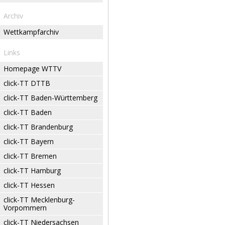
Archiv
Wettkampfarchiv
Links
Homepage WTTV
click-TT DTTB
click-TT Baden-Württemberg
click-TT Baden
click-TT Brandenburg
click-TT Bayern
click-TT Bremen
click-TT Hamburg
click-TT Hessen
click-TT Mecklenburg-
Vorpommern
click-TT Niedersachsen