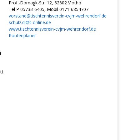
Prof.-Domagk-Str. 12, 32602 Vlotho
Tel P 05733-6405, Mobil 0171-6854707
vorstand@tischtennisverein-cvjm-wehrendorf.de
schulz.di@t-online.de
www.tischtennisverein-cvjm-wehrendorf.de
Routenplaner
t.
t.