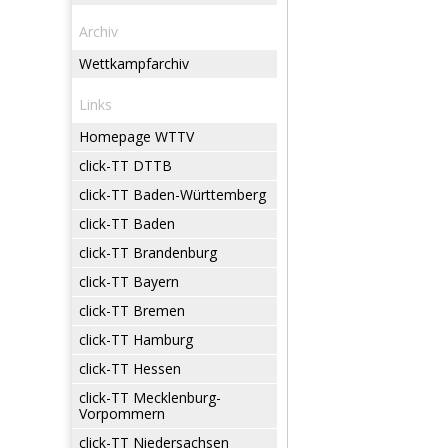
Archiv
Wettkampfarchiv
Links
Homepage WTTV
click-TT DTTB
click-TT Baden-Württemberg
click-TT Baden
click-TT Brandenburg
click-TT Bayern
click-TT Bremen
click-TT Hamburg
click-TT Hessen
click-TT Mecklenburg-
Vorpommern
click-TT Niedersachsen