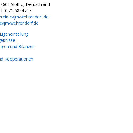
32602 Vlotho, Deutschland
il 0171-6854707
erein-cvjm-wehrendorf.de
-cvjm-wehrendorf.de
igeneinteilung
gebnisse
gen und Bilanzen
nd Kooperationen