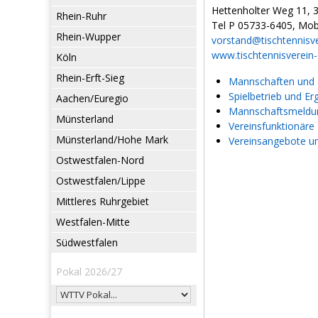
Hettenholter Weg 11, 
Rhein-Ruhr
Tel P 05733-6405, Mob
Rhein-Wupper
vorstand@tischtennisv
www.tischtennisverein
Köln
Rhein-Erft-Sieg
Mannschaften und L
Spielbetrieb und Er
Aachen/Euregio
Mannschaftsmeldun
Münsterland
Vereinsfunktionäre
Münsterland/Hohe Mark
Vereinsangebote u
Ostwestfalen-Nord
Ostwestfalen/Lippe
Mittleres Ruhrgebiet
Westfalen-Mitte
Südwestfalen
Pokal 2026/27