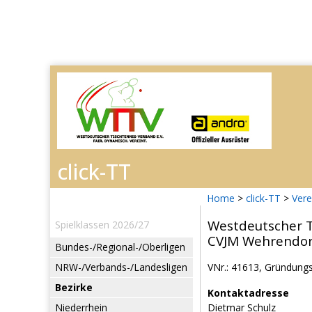
Home
>
click-TT
>
Vere
Westdeutscher T
Spielklassen 2026/27
CVJM Wehrendorf
Bundes-/Regional-/Oberligen
NRW-/Verbands-/Landesligen
VNr.: 41613, Gründungs
Bezirke
Kontaktadresse
Niederrhein
Dietmar Schulz