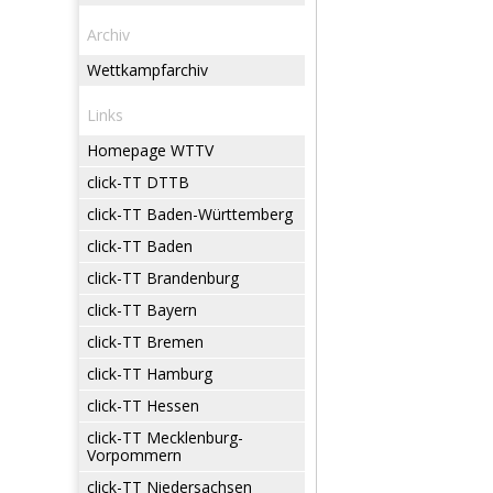
Archiv
Wettkampfarchiv
Links
Homepage WTTV
click-TT DTTB
click-TT Baden-Württemberg
click-TT Baden
click-TT Brandenburg
click-TT Bayern
click-TT Bremen
click-TT Hamburg
click-TT Hessen
click-TT Mecklenburg-
Vorpommern
click-TT Niedersachsen