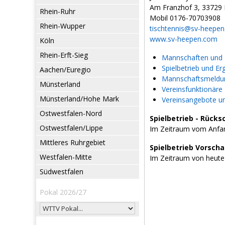
Am Franzhof 3, 33729 B
Rhein-Ruhr
Mobil 0176-70703908
Rhein-Wupper
tischtennis@sv-heepe
www.sv-heepen.com
Köln
Rhein-Erft-Sieg
Mannschaften und L
Spielbetrieb und Er
Aachen/Euregio
Mannschaftsmeldun
Münsterland
Vereinsfunktionäre
Münsterland/Hohe Mark
Vereinsangebote u
Ostwestfalen-Nord
Spielbetrieb - Rücks
Ostwestfalen/Lippe
Im Zeitraum vom Anfan
Mittleres Ruhrgebiet
Spielbetrieb Vorsch
Westfalen-Mitte
Im Zeitraum von heute
Südwestfalen
Pokal 2026/27