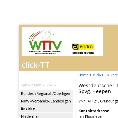
Home
>
click-TT
>
Vere
Westdeutscher T
Spielklassen 2026/27
Spvg. Heepen
Bundes-/Regional-/Oberligen
NRW-/Verbands-/Landesligen
VNr.: 41121, Gründungs
Bezirke
Kontaktadresse
Niederrhein
Jan Klusmeyer