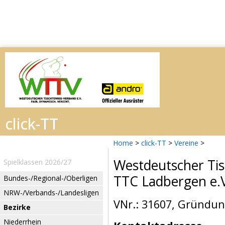
Home
>
click-TT
>
Vereine
>
Westdeutscher Tis
Spielklassen 2026/27
TTC Ladbergen e.
Bundes-/Regional-/Oberligen
NRW-/Verbands-/Landesligen
VNr.: 31607, Gründun
Bezirke
Niederrhein