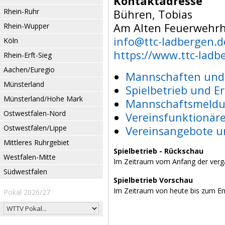
Kontaktadresse
Rhein-Ruhr
Bühren, Tobias
Am Alten Feuerwehrh
Rhein-Wupper
info@ttc-ladbergen.d
Köln
https://www.ttc-ladb
Rhein-Erft-Sieg
Aachen/Euregio
Mannschaften und 
Münsterland
Spielbetrieb und E
Münsterland/Hohe Mark
Mannschaftsmeldu
Ostwestfalen-Nord
Vereinsfunktionär
Ostwestfalen/Lippe
Vereinsangebote u
Mittleres Ruhrgebiet
Spielbetrieb - Rückschau
Westfalen-Mitte
Im Zeitraum vom Anfang der verg
Südwestfalen
Spielbetrieb Vorschau
Im Zeitraum von heute bis zum E
Pokal 2026/27