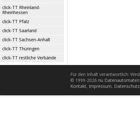
click-TT Rheinland-
Rheinhessen
click-TT Pfalz
click-TT Saarland
click-TT Sachsen-Anhalt
click-TT Thüringen
click-TT restliche Verbände
Für den Inhalt verantwortlich: Wes
© 1999-2026
nu Datenautomaten 
Kontakt
,
Impressum
,
Datenschutz