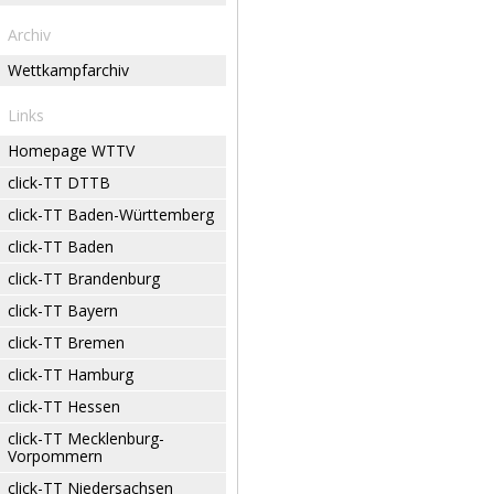
Archiv
Wettkampfarchiv
Links
Homepage WTTV
click-TT DTTB
click-TT Baden-Württemberg
click-TT Baden
click-TT Brandenburg
click-TT Bayern
click-TT Bremen
click-TT Hamburg
click-TT Hessen
click-TT Mecklenburg-
Vorpommern
click-TT Niedersachsen