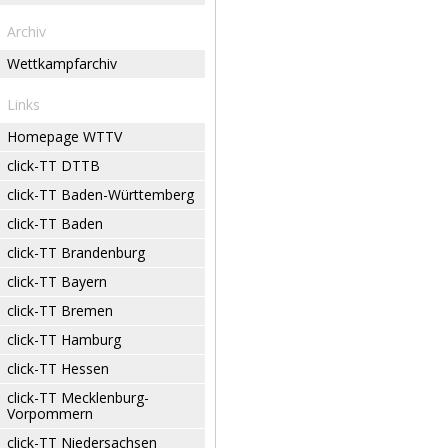
Archiv
Wettkampfarchiv
Links
Homepage WTTV
click-TT DTTB
click-TT Baden-Württemberg
click-TT Baden
click-TT Brandenburg
click-TT Bayern
click-TT Bremen
click-TT Hamburg
click-TT Hessen
click-TT Mecklenburg-
Vorpommern
click-TT Niedersachsen