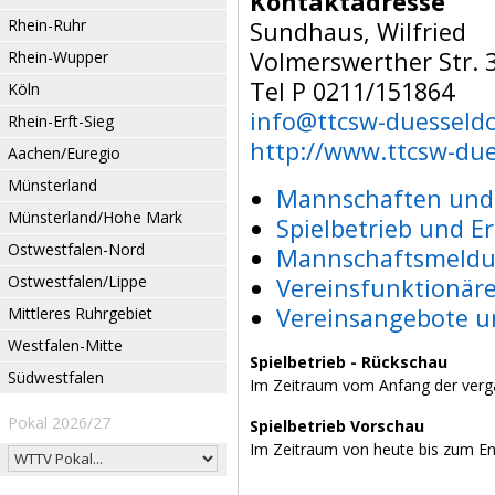
Kontaktadresse
Rhein-Ruhr
Sundhaus, Wilfried
Volmerswerther Str. 
Rhein-Wupper
Tel P 0211/151864
Köln
info@ttcsw-duesseldo
Rhein-Erft-Sieg
http://www.ttcsw-due
Aachen/Euregio
Münsterland
Mannschaften und 
Münsterland/Hohe Mark
Spielbetrieb und E
Ostwestfalen-Nord
Mannschaftsmeldu
Ostwestfalen/Lippe
Vereinsfunktionär
Vereinsangebote u
Mittleres Ruhrgebiet
Westfalen-Mitte
Spielbetrieb - Rückschau
Südwestfalen
Im Zeitraum vom Anfang der verg
Pokal 2026/27
Spielbetrieb Vorschau
Im Zeitraum von heute bis zum E