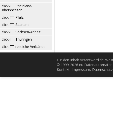
click-TT Rheinland-
Rheinhessen
click-TT Pfalz
click-TT Saarland
click-TT Sachsen-Anhalt
click-TT Thüringen
click-TT restliche Verbände
Für den Inhalt verantwortlich: Wes
© 1999-2026
nu Datenautomaten 
Kontakt
,
Impressum
,
Datenschutz