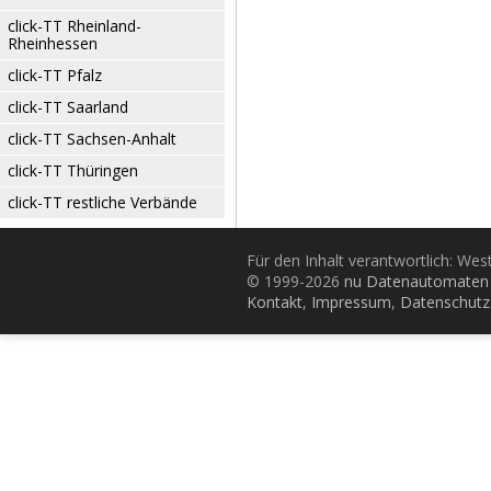
click-TT Rheinland-
Rheinhessen
click-TT Pfalz
click-TT Saarland
click-TT Sachsen-Anhalt
click-TT Thüringen
click-TT restliche Verbände
Für den Inhalt verantwortlich: Wes
© 1999-2026
nu Datenautomaten 
Kontakt
,
Impressum
,
Datenschutz