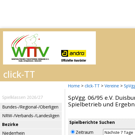
Home
>
click-TT
>
Vereine
>
SpVgg
SpVgg. 06/95 e.V. Duisb
Spielklassen 2026/27
Spielbetrieb und Ergebn
Bundes-/Regional-/Oberligen
NRW-/Verbands-/Landesligen
Spielberichte Suchen
Bezirke
Zeitraum
Niederrhein