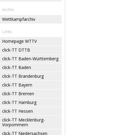
Archiv
Wettkampfarchiv
Links
Homepage WTTV
click-TT DTTB
click-TT Baden-Württemberg
click-TT Baden
click-TT Brandenburg
click-TT Bayern
click-TT Bremen
click-TT Hamburg
click-TT Hessen
click-TT Mecklenburg-
Vorpommern
click-TT Niedersachsen