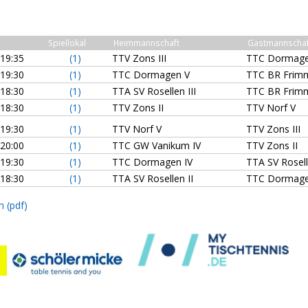
Spiellokal
Heimmannschaft
Gastmannschaf
19:35
(1)
TTV Zons III
TTC Dormage
19:30
(1)
TTC Dormagen V
TTC BR Frimm
18:30
(1)
TTA SV Rosellen III
TTC BR Frimm
18:30
(1)
TTV Zons II
TTV Norf V
19:30
(1)
TTV Norf V
TTV Zons III
20:00
(1)
TTC GW Vanikum IV
TTV Zons II
19:30
(1)
TTC Dormagen IV
TTA SV Rosell
18:30
(1)
TTA SV Rosellen II
TTC Dormag
n (pdf)