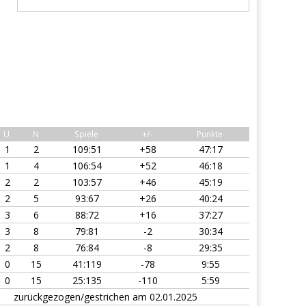
U
N
Spiele
+/-
Punkte
1
2
109:51
+58
47:17
1
4
106:54
+52
46:18
2
2
103:57
+46
45:19
2
5
93:67
+26
40:24
3
6
88:72
+16
37:27
3
8
79:81
-2
30:34
2
8
76:84
-8
29:35
0
15
41:119
-78
9:55
0
15
25:135
-110
5:59
zurückgezogen/gestrichen am 02.01.2025