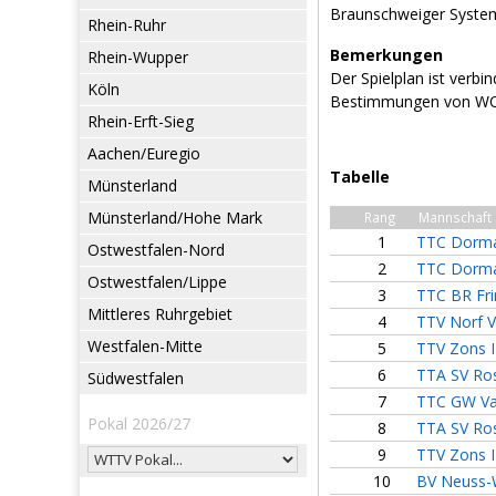
Braunschweiger Syste
Rhein-Ruhr
Bemerkungen
Rhein-Wupper
Der Spielplan ist verb
Köln
Bestimmungen von WO 
Rhein-Erft-Sieg
Aachen/Euregio
Tabelle
Münsterland
Münsterland/Hohe Mark
Rang
Mannschaft
1
TTC Dorma
Ostwestfalen-Nord
2
TTC Dorm
Ostwestfalen/Lippe
3
TTC BR Fri
Mittleres Ruhrgebiet
4
TTV Norf V
Westfalen-Mitte
5
TTV Zons I
6
TTA SV Ros
Südwestfalen
7
TTC GW Va
Pokal 2026/27
8
TTA SV Rose
9
TTV Zons I
10
BV Neuss-