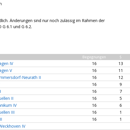
m
indlich. Änderungen sind nur noch zulässig im Rahmen der
G 6.1 und G 6.2.
Begegnungen
S
gen IV
16
13
agen V
16
11
mmersdorf-Neurath II
16
12
16
9
I
16
7
ellen II
16
5
nikum IV
16
6
llen III
16
1
II
16
1
Weckhoven IV