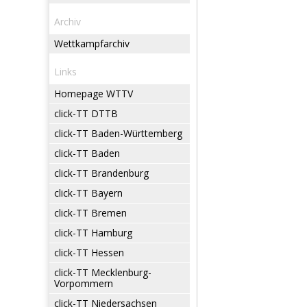
Archiv
Wettkampfarchiv
Links
Homepage WTTV
click-TT DTTB
click-TT Baden-Württemberg
click-TT Baden
click-TT Brandenburg
click-TT Bayern
click-TT Bremen
click-TT Hamburg
click-TT Hessen
click-TT Mecklenburg-
Vorpommern
click-TT Niedersachsen