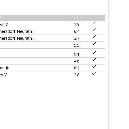
t
Spiele
n IV
1:9
ersdorf-Neurath II
6:4
ersdorf-Neurath II
3:7
5:5
9:1
4:6
en III
8:2
en V
2:8