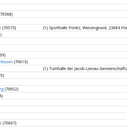
)
70568)
z
(70573)
(1) Sporthalle Pönitz, Wiesengrund, 23684 Pö
)
09)
enhusen
(70613)
(1) Turnhalle der Jacob-Lienau-Gemeinschaft
5)
rg
(70652)
8)
z
(70667)