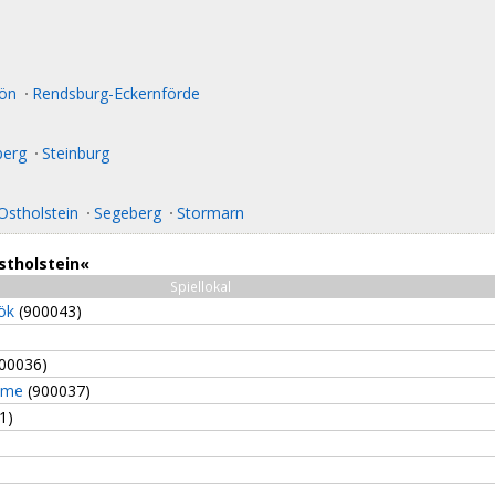
lön
Rendsburg-Eckernförde
berg
Steinburg
Ostholstein
Segeberg
Stormarn
stholstein«
Spiellokal
ök
(900043)
00036)
hme
(900037)
1)