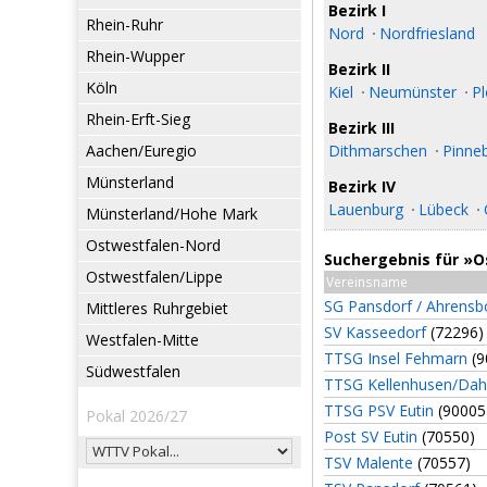
Bezirk I
Rhein-Ruhr
Nord
Nordfriesland
Rhein-Wupper
Bezirk II
Köln
Kiel
Neumünster
P
Rhein-Erft-Sieg
Bezirk III
Aachen/Euregio
Dithmarschen
Pinne
Münsterland
Bezirk IV
Lauenburg
Lübeck
Münsterland/Hohe Mark
Ostwestfalen-Nord
Suchergebnis für »O
Ostwestfalen/Lippe
Vereinsname
SG Pansdorf / Ahrensb
Mittleres Ruhrgebiet
SV Kasseedorf
(72296)
Westfalen-Mitte
TTSG Insel Fehmarn
(9
Südwestfalen
TTSG Kellenhusen/Da
TTSG PSV Eutin
(90005
Pokal 2026/27
Post SV Eutin
(70550)
TSV Malente
(70557)