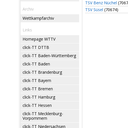
TSV Benz Nüchel
(7067
Archiv
TSV Süsel
(70674)
Wettkampfarchiv
Links
Homepage WTTV
click-TT DTTB
click-TT Baden-Württemberg
click-TT Baden
click-TT Brandenburg
click-TT Bayern
click-TT Bremen
click-TT Hamburg
click-TT Hessen
click-TT Mecklenburg-
Vorpommern
click-TT Niedersachsen