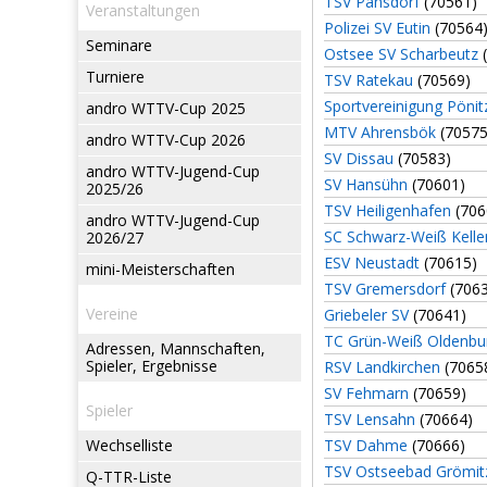
TSV Pansdorf
(70561)
Veranstaltungen
Polizei SV Eutin
(70564
Seminare
Ostsee SV Scharbeutz
(
Turniere
TSV Ratekau
(70569)
Sportvereinigung Pönit
andro WTTV-Cup 2025
MTV Ahrensbök
(70575
andro WTTV-Cup 2026
SV Dissau
(70583)
andro WTTV-Jugend-Cup
SV Hansühn
(70601)
2025/26
TSV Heiligenhafen
(706
andro WTTV-Jugend-Cup
SC Schwarz-Weiß Kell
2026/27
ESV Neustadt
(70615)
mini-Meisterschaften
TSV Gremersdorf
(7063
Vereine
Griebeler SV
(70641)
TC Grün-Weiß Oldenbu
Adressen, Mannschaften,
Spieler, Ergebnisse
RSV Landkirchen
(7065
SV Fehmarn
(70659)
Spieler
TSV Lensahn
(70664)
Wechselliste
TSV Dahme
(70666)
TSV Ostseebad Grömit
Q-TTR-Liste