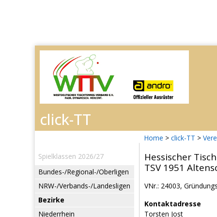
Home
>
click-TT
>
Vere
Hessischer Tisch
Spielklassen 2026/27
TSV 1951 Altensc
Bundes-/Regional-/Oberligen
NRW-/Verbands-/Landesligen
VNr.: 24003, Gründungsj
Bezirke
Kontaktadresse
Niederrhein
Torsten Jost