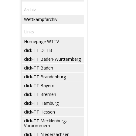
Archiv
Wettkampfarchiv
Links
Homepage WTTV
click-TT DTTB
click-TT Baden-Württemberg
click-TT Baden
click-TT Brandenburg
click-TT Bayern
click-TT Bremen
click-TT Hamburg
click-TT Hessen
click-TT Mecklenburg-
Vorpommern
click-TT Niedersachsen