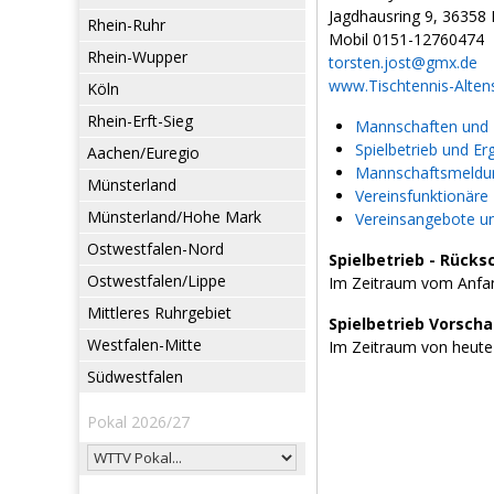
Jagdhausring 9, 36358 
Rhein-Ruhr
Mobil 0151-12760474
Rhein-Wupper
torsten.jost@gmx.de
www.Tischtennis-Altens
Köln
Rhein-Erft-Sieg
Mannschaften und L
Spielbetrieb und Er
Aachen/Euregio
Mannschaftsmeldun
Münsterland
Vereinsfunktionäre
Münsterland/Hohe Mark
Vereinsangebote u
Ostwestfalen-Nord
Spielbetrieb - Rücks
Ostwestfalen/Lippe
Im Zeitraum vom Anfan
Mittleres Ruhrgebiet
Spielbetrieb Vorsch
Westfalen-Mitte
Im Zeitraum von heute
Südwestfalen
Pokal 2026/27